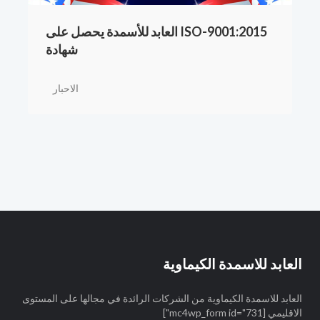
ISO-9001:2015 العابد للأسمدة يحصل على
شهادة
الاحبار
العابد للاسمدة الكيماوية
العابد للاسمدة الكيماوية من الشركات الرائدة في مجالها على المستوى
الاقليمي [mc4wp_form id="731"]